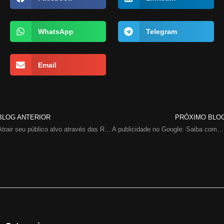
WhatsApp
Telegram
Email
BLOG ANTERIOR
PRÓXIMO BLO
Atrair seu público alvo através das Redes Sociais
A publicidade no Google: Saiba como usar