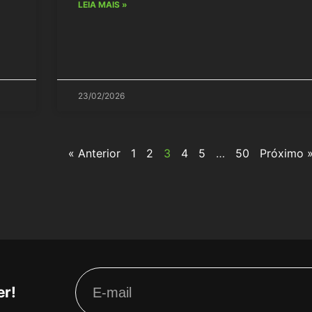
LEIA MAIS »
23/02/2026
« Anterior
1
2
3
4
5
…
50
Próximo 
er!