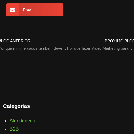
Email
BLOG ANTERIOR
PRÓXIMO BLO
Por que minimercados também devem ter um site?
Por que fazer Video Marketing para a sua empresa?
Categorias
Atendimento
B2B