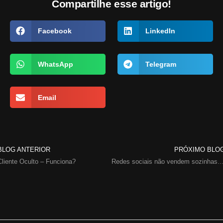
Compartilhe esse artigo!
Facebook
LinkedIn
WhatsApp
Telegram
Email
BLOG ANTERIOR
PRÓXIMO BLO
Cliente Oculto – Funciona?
Redes sociais não vendem sozinhas: o que sua empresa precisa além do 