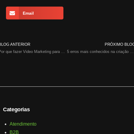
Email
BLOG ANTERIOR
PRÓXIMO BLO
Por que fazer Video Marketing para a sua empresa?
5 erros mais conhecidos na criação de vídeos
Categorias
Atendimento
B2B