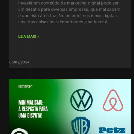
Investir em conteúdo de marketing digital pode ser
um desafio para diversas empresas, que mal sabem
o que esta área faz. No entanto, nos meios digitais,
uma das coisas mais importantes a se fazer é
LEIA MAIS »
05/02/2024