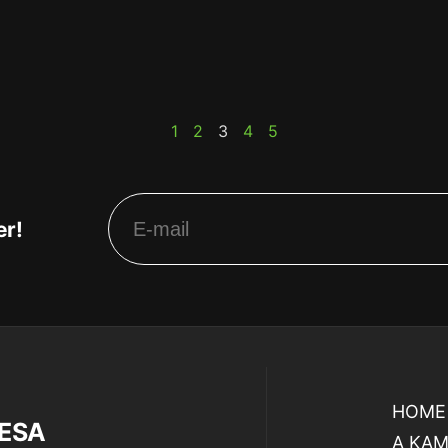
1
2
3
4
5
er!
HOME
RESA
A KA