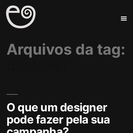
A
Mar
Arquivos da tag:
designer
O que um designer
pode fazer pela sua
campanha?