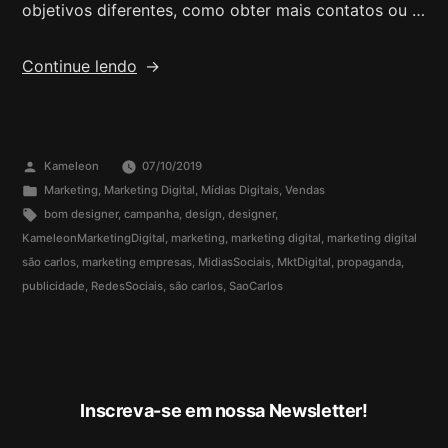
objetivos diferentes, como obter mais contatos ou …
Continue lendo
Kameleon
07/10/2019
Marketing
,
Marketing Digital
,
Mídias Digitais
,
Vendas
bom designer
,
campanha
,
design
,
designer
,
KameleonMarketingDigital
,
marketing
,
marketing digital
,
marketing digital
são carlos
,
marketing empresas
,
MidiasSociais
,
MktDigital
,
propaganda
,
publicidade
,
RedesSociais
,
são carlos
,
SaoCarlos
Inscreva-se em nossa Newsletter!