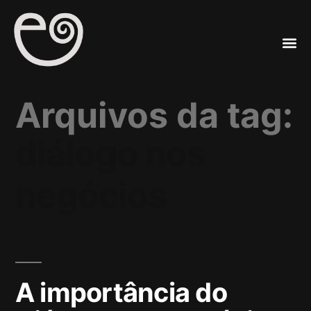
A
Mar
Arquivos da tag:
diálogo nos
negócios
A importância do