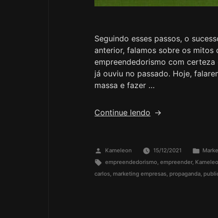
Seguindo esses passos, o suces
anterior, falamos sobre os mito
empreendedorismo com certeza o
já ouviu no passado. Hoje, fala
massa e fazer …
Continue lendo
Kameleon
15/12/2021
Marke
empreendedorismo
,
empreender
,
Kameleo
carlos
,
marketing empresas
,
propaganda
,
publi