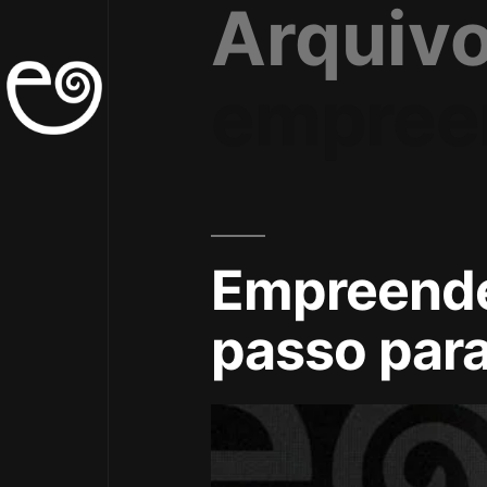
Arquivo
empree
Empreende
passo para 