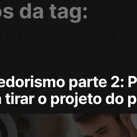
s da tag:
ndedorismo
dorismo parte 2: P
tirar o projeto do 