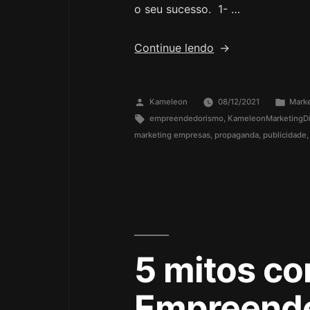
o seu sucesso. 1- …
Continue lendo
Kameleon
08/12/2021
Mark
empreendedorismo
,
KameleonMarketingDi
marketing empresas
,
propaganda
,
publicidade
5 mitos c
Empreend