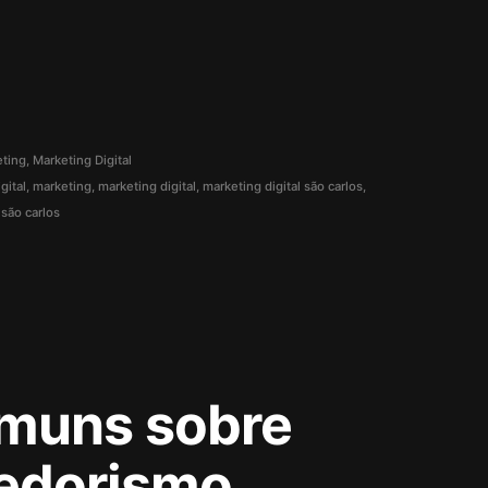
eting
,
Marketing Digital
gital
,
marketing
,
marketing digital
,
marketing digital são carlos
,
,
são carlos
omuns sobre
edorismo