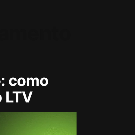
namento
o: como
o LTV