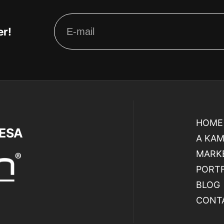
er!
HOME
RESA
A KA
MARKE
PORT
BLOG
CONT