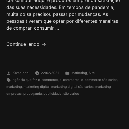
consumidor adquire produtos em prol da satisfação
das suas necessidades. Em tempos de pandemia,
muita coisa precisou passar por mudanças. As
pessoas tiveram que optar por diferentes maneiras
de comprar, consumir …
Continue lendo
Kameleon
22/02/2021
Marketing
,
Site
agência que faz e-commerce
,
e-commerce
,
e-commerce são carlos
,
marketing
,
marketing digital
,
marketing digital são carlos
,
marketing
empresas
,
propaganda
,
publicidade
,
são carlos