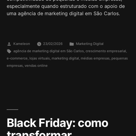
especialmente quando estruturado com o apoio de
uma agência de marketing digital em São Carlos.
Kameleon
23/02/2026
Marketing Digital
agência de marketing digital em São Carlos
,
crescimento empresarial
,
e-commerce
,
lojas virtuais
,
marketing digital
,
médias empresas
,
pequenas
empresas
,
vendas online
Black Friday: como
transformar