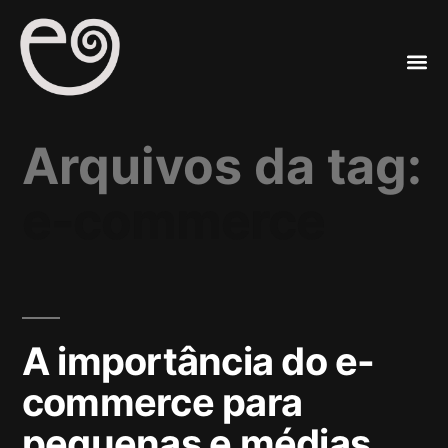
A
Mar
Arquivos da tag:
e-commerce
A importância do e-
commerce para
pequenas e médias