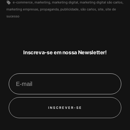
e-commerce
,
marketing
,
marketing digital
,
marketing digital são carlos
,
marketing empresas
,
propaganda
,
publicidade
,
são carlos
,
site
,
site de
sucesso
Inscreva-se em nossa Newsletter!
INSCREVER-SE