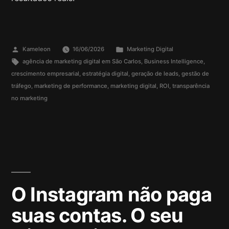
Kameleon
16/06/2026
Marketing Digital
agência de marketing digital em São Carlos
,
Business Intelligence
,
crescimento empresarial
,
estratégia digital
,
geração de leads
,
gestão de
tráfego
,
marketing de performance
,
marketing digital
,
ROI
,
transparência
no marketing
O Instagram não paga
suas contas. O seu