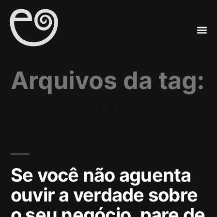
A
Mar
Arquivos da tag:
geração de leads
Se você não aguenta
ouvir a verdade sobre
o seu negócio, pare de