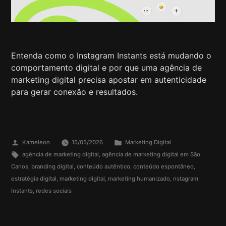
Entenda como o Instagram Instants está mudando o
comportamento digital e por que uma agência de
marketing digital precisa apostar em autenticidade
para gerar conexão e resultados.
Kameleon
15/05/2026
Marketing Digital
agência de marketing digital
,
agência de marketing digital em São
Carlos
,
branding digital
,
conteúdo autêntico
,
conteúdo espontâneo
,
estratégia digital
,
marketing digital
,
marketing humanizado
,
nstagram
Instants
,
redes sociais