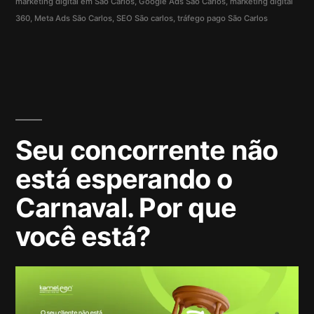
marketing digital em São Carlos
,
Google Ads São Carlos
,
marketing digital
360
,
Meta Ads São Carlos
,
SEO São carlos
,
tráfego pago São Carlos
Seu concorrente não
está esperando o
Carnaval. Por que
você está?