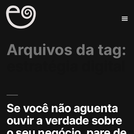
A
Mar
Arquivos da tag:
estratégia digital
Se você não aguenta
ouvir a verdade sobre
o seu negócio, pare de