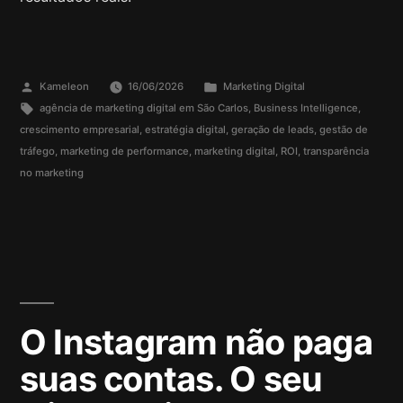
Kameleon
16/06/2026
Marketing Digital
agência de marketing digital em São Carlos
,
Business Intelligence
,
crescimento empresarial
,
estratégia digital
,
geração de leads
,
gestão de
tráfego
,
marketing de performance
,
marketing digital
,
ROI
,
transparência
no marketing
O Instagram não paga
suas contas. O seu