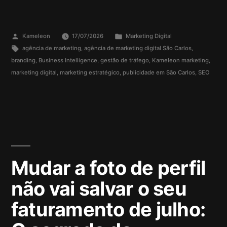
Kameleon
17/07/2026
Marketing Digital
agência de marketing
,
agência de marketing digital São Carlos
,
branding
,
Business Intelligence
,
gestão de tráfego
,
Kameleon marketing
,
marketing digital
,
marketing estratégico
,
publicidade em São Carlos
,
SEO
Mudar a foto de perfil
não vai salvar o seu
faturamento de julho: