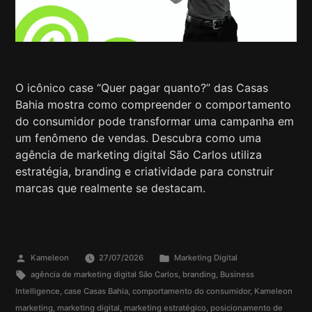
O icônico case “Quer pagar quanto?” das Casas
Bahia mostra como compreender o comportamento
do consumidor pode transformar uma campanha em
um fenômeno de vendas. Descubra como uma
agência de marketing digital São Carlos utiliza
estratégia, branding e criatividade para construir
marcas que realmente se destacam.
Kameleon
27/07/2026
Marketing Digital
agência de marketing digital São Carlos
,
branding
,
Business
Intelligence
,
case Casas Bahia
,
comportamento do consumidor
,
Kameleon
marketing
,
marketing digital
,
marketing estratégico
,
posicionamento de