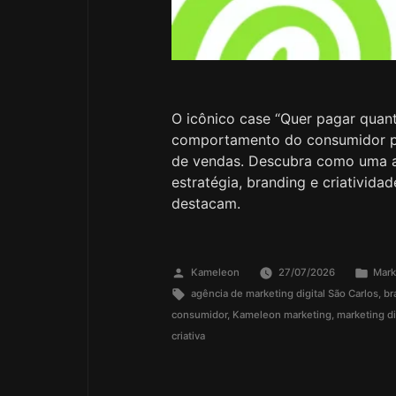
O icônico case “Quer pagar qua
comportamento do consumidor 
de vendas. Descubra como uma ag
estratégia, branding e criativida
destacam.
Kameleon
27/07/2026
Mark
agência de marketing digital São Carlos
,
br
consumidor
,
Kameleon marketing
,
marketing di
criativa