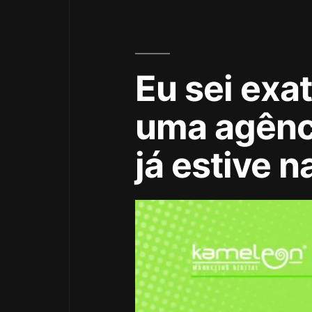
Eu sei exa
uma agênc
já estive n