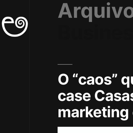
Arquivo
Busines
O “caos” q
case Casas
marketing