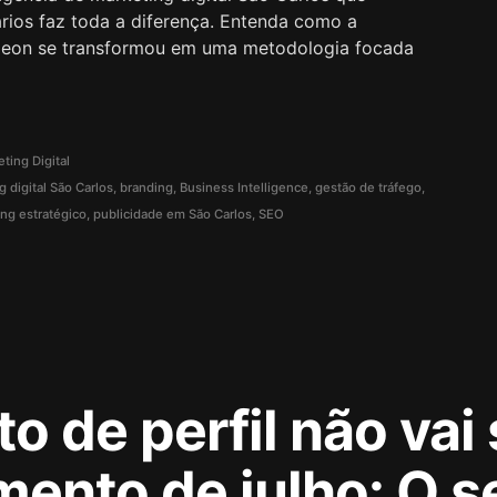
rios faz toda a diferença. Entenda como a
eleon se transformou em uma metodologia focada
ting Digital
 digital São Carlos
,
branding
,
Business Intelligence
,
gestão de tráfego
,
ng estratégico
,
publicidade em São Carlos
,
SEO
o de perfil não vai 
mento de julho: O 