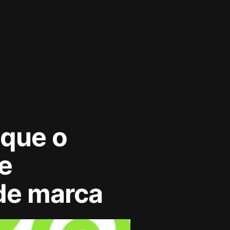
 que o
e
de marca