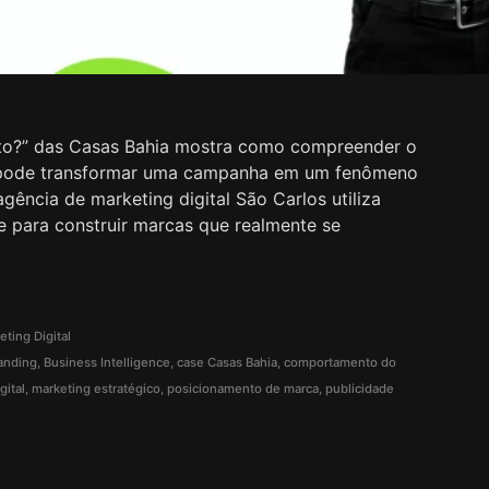
nto?” das Casas Bahia mostra como compreender o
pode transformar uma campanha em um fenômeno
ência de marketing digital São Carlos utiliza
de para construir marcas que realmente se
eting Digital
anding
,
Business Intelligence
,
case Casas Bahia
,
comportamento do
gital
,
marketing estratégico
,
posicionamento de marca
,
publicidade