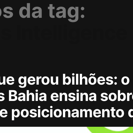
s da tag:
s Intelligence
ue gerou bilhões: o
 Bahia ensina sobr
 e posicionamento 